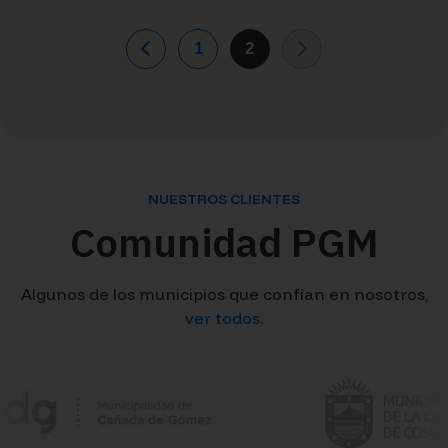
arrow_outward
Ver más
1
2
NUESTROS CLIENTES
Comunidad PGM
Algunos de los municipios que confían en nosotros,
ver todos
.